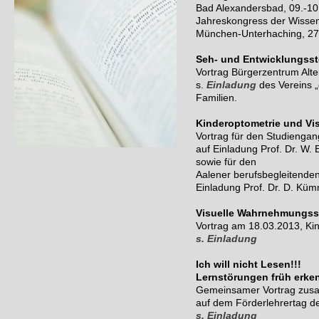
Bad Alexandersbad, 09.-10
Jahreskongress der Wissen
München-Unterhaching, 27
Seh- und Entwicklungsst
Vortrag Bürgerzentrum Alte
s.
Einladung
des Vereins „
Familien.
Kinderoptometrie und Vis
Vortrag für den Studienga
auf Einladung Prof. Dr. W.
sowie für den
Aalener berufsbegleitenden
Einladung Prof. Dr. D. Kü
Visuelle Wahrnehmungss
Vortrag am 18.03.2013, Ki
s. Einladung
Ich will nicht Lesen!!!
Lernstörungen früh erke
Gemeinsamer Vortrag zusa
auf dem Förderlehrertag d
s. Einladung